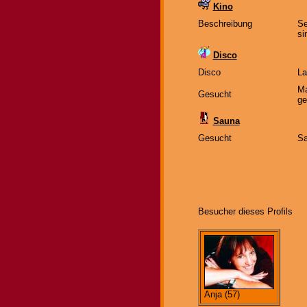
Kino
Beschreibung
Se
si
Disco
Disco
La
Ma
Gesucht
ge
Sauna
Gesucht
Sa
Besucher dieses Profils
Anja (57)