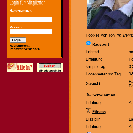
Handynummer:
Passwort:
Hobbies von Toni
(In Trenn
Radsport
Registrieren...
Passwort vergessen...
Fahrrad
no
Erfahrung
Fo
km pro Tag
0-
Höhenmeter pro Tag
0-
Fa
Gesucht
Fa
Schwimmen
Erfahrung
An
Fitness
Disziplin
La
Erfahrung
An