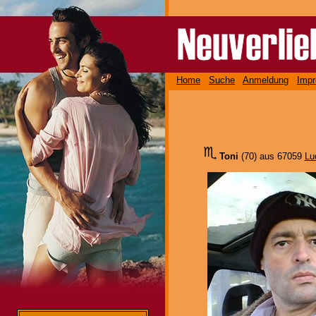
Home
Suche
Anmeldung
Imp
Toni
(70) aus 67059
Lu