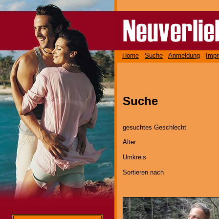
Home
Suche
Anmeldung
Imp
Suche
gesuchtes Geschlecht
Alter
Umkreis
Sortieren nach