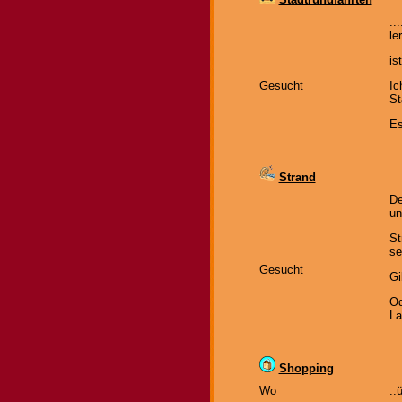
..
le
is
Gesucht
Ic
St
Es
Strand
De
un
St
se
Gesucht
Gi
Od
La
Shopping
Wo
..