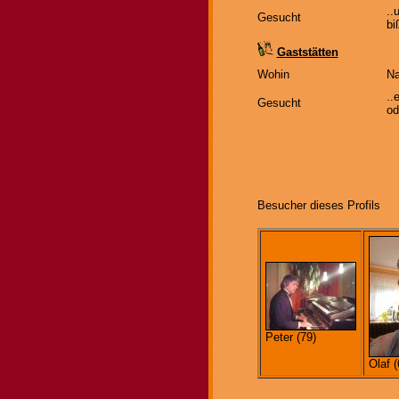
..
Gesucht
bi
Gaststätten
Wohin
Na
..
Gesucht
od
Besucher dieses Profils
Peter (79)
Olaf (