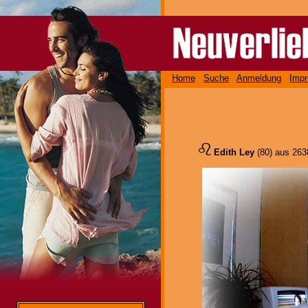
Home
Suche
Anmeldung
Imp
Edith Ley
(80) aus 26