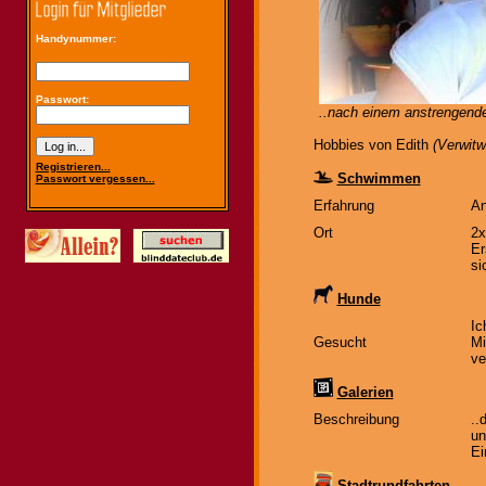
Handynummer:
Passwort:
..nach einem anstrengend
Hobbies von Edith
(Verwitw
Registrieren...
Schwimmen
Passwort vergessen...
Erfahrung
An
Ort
2x
Er
si
Hunde
Ic
Gesucht
Mi
ve
Galerien
Beschreibung
..
un
Ei
Stadtrundfahrten