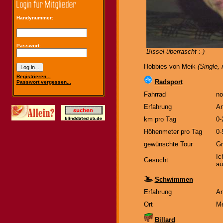
Handynummer:
Passwort:
Bissel überrascht :-)
Hobbies von Meik
(Single,
Registrieren...
Radsport
Passwort vergessen...
Fahrrad
no
Erfahrung
An
km pro Tag
0-
Höhenmeter pro Tag
0-
gewünschte Tour
Gr
Ic
Gesucht
au
Schwimmen
Erfahrung
An
Ort
Me
Billard