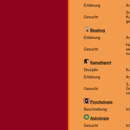
Erfahrung
An
Sn
Gesucht
Ku
ge
Bowling
Erfahrung
An
Ha
Gesucht
wi
ma
Kampfsport
Disziplin
Ku
Erfahrung
An
3-
Gesucht
Gr
vo
Psychologie
Beschreibung
Ic
Astrologie
Gesucht
Ic