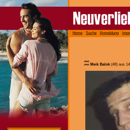
Home
Suche
Anmeldung
Imp
Meik Balok
(48) aus 1