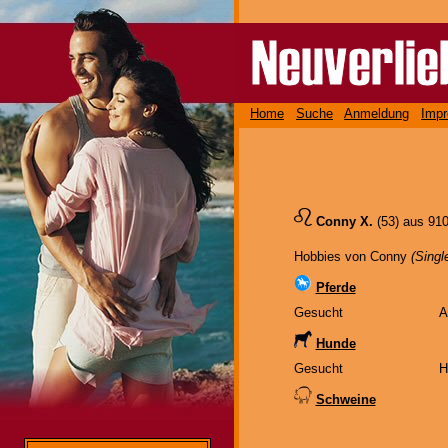
Home
Suche
Anmeldung
Imp
Conny X.
(53) aus 91
Hobbies von Conny
(Singl
Pferde
Gesucht
A
Hunde
Gesucht
H
Schweine