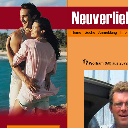
Home
Suche
Anmeldung
Imp
Wolfram
(60) aus 257