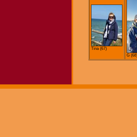
Tina (67)
G (68