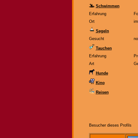
Schwimmen
Erfahrung
Fo
Ort
im
Segeln
Gesucht
no
Tauchen
Erfahrung
Pr
Art
Ge
Hunde
Kino
Reisen
Besucher dieses Profils