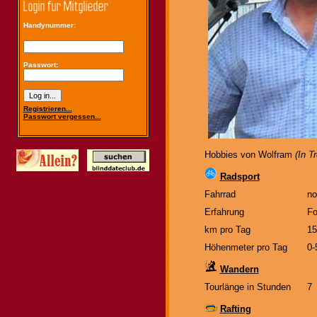
Handynummer:
Passwort:
Registrieren...
Passwort vergessen...
Hobbies von Wolfram
(In T
Radsport
Fahrrad
no
Erfahrung
Fo
km pro Tag
15
Höhenmeter pro Tag
0-
Wandern
Tourlänge in Stunden
7
Rafting