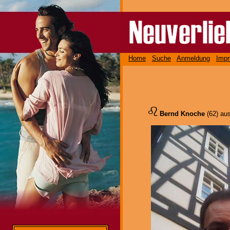
Home
Suche
Anmeldung
Imp
Bernd Knoche
(62) au