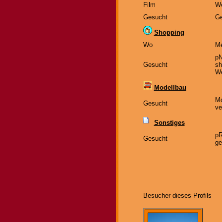
Film
We
Gesucht
Ge
Shopping
Wo
Me
pN
Gesucht
sh
We
Modellbau
Mo
Gesucht
ve
Sonstiges
pR
Gesucht
ge
Besucher dieses Profils