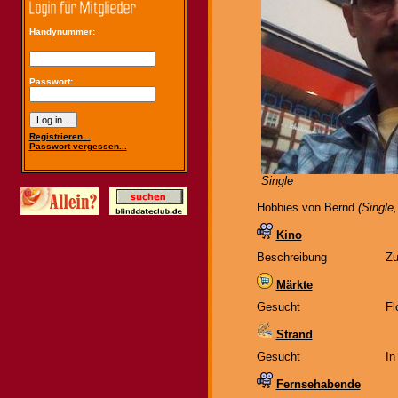
Handynummer:
Passwort:
Registrieren...
Passwort vergessen...
Single
Hobbies von Bernd
(Single
Kino
Beschreibung
Zu
Märkte
Gesucht
Fl
Strand
Gesucht
In
Fernsehabende