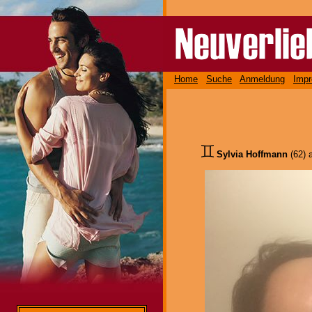
Home
Suche
Anmeldung
Imp
Sylvia Hoffmann
(62) 