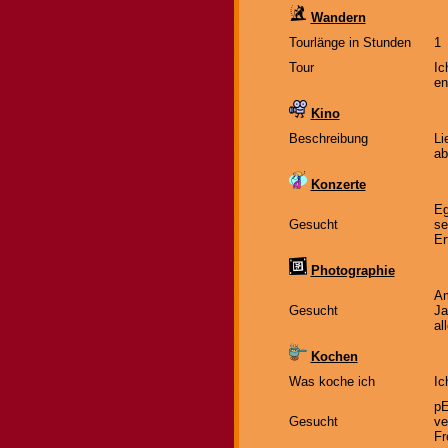
Wandern
Tourlänge in Stunden
1
Tour
Ic
en
Kino
Beschreibung
Li
ab
Konzerte
Eg
Gesucht
se
Er
Photographie
Am
Gesucht
Ja
al
Kochen
Was koche ich
Ic
pE
Gesucht
ve
Fr