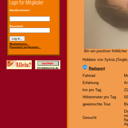
Handynummer:
Passwort:
Registrieren...
Passwort vergessen...
Bin ein positiver fröhlich
Hobbies von Sylvia
(Single
Radsport
Fahrrad
Mo
Erfahrung
An
km pro Tag
21
Höhenmeter pro Tag
50
gewünschte Tour
Bi
Da
no
Gesucht
fl
Al