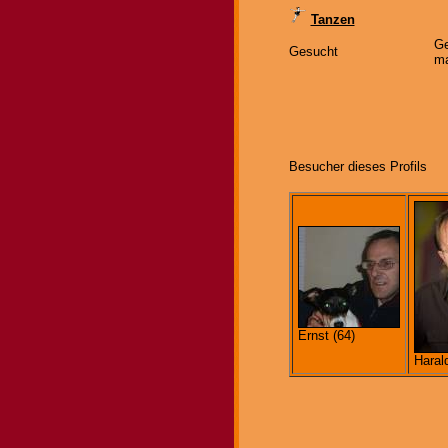
Tanzen
Ge
Gesucht
ma
Besucher dieses Profils
Ernst (64)
Harald