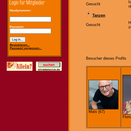
I
Gesucht
n
Handynummer:
Tanzen
H
Gesucht
z
Passwort:
Registrieren...
Passwort vergessen...
Besucher dieses Profils
Mats (67)
Flori