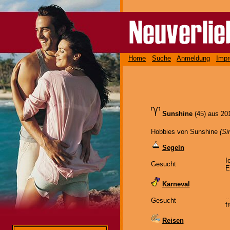
Home
Suche
Anmeldung
Imp
Sunshine
(45) aus 2
Hobbies von Sunshine
(Si
Segeln
I
Gesucht
E
Karneval
.
Gesucht
f
Reisen