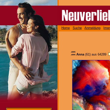
Home
Suche
Anmeldung
Imp
Anna
(61) aus 64289