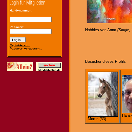
Handynummer:
Passwort:
Hobbies von Anna
(Single, 
Registrieren...
Passwort vergessen...
Besucher dieses Profils
Hans-
Martin (63)