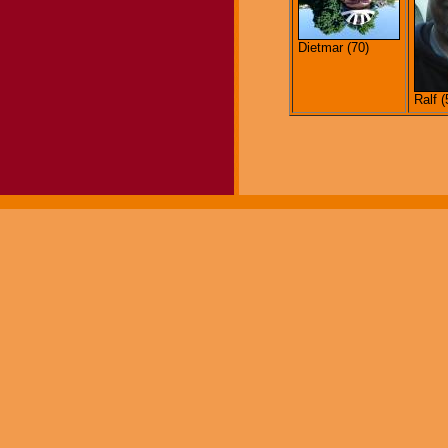
Dietmar (70)
Ralf (