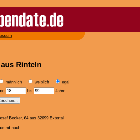
ressum
 aus Rinteln
männlich
weiblich
egal
von
bis
Jahre
osef Becker
, 64 aus 32699 Extertal
kommt noch