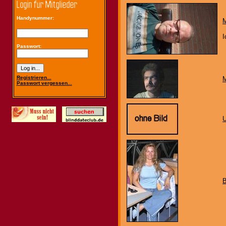
Handynummer:
M
I
Passwort:
Registrieren...
Passwort vergessen...
U
B