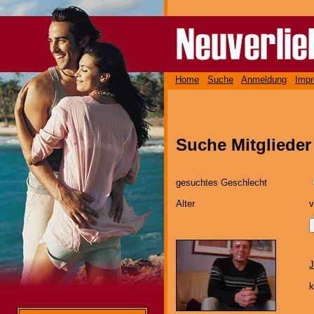
Home
Suche
Anmeldung
Imp
Suche Mitglieder
gesuchtes Geschlecht
Alter
J