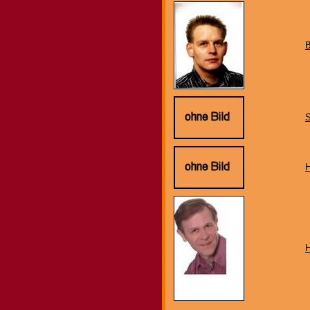
B
H
H