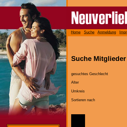
Home
Suche
Anmeldung
Imp
Suche Mitgliede
gesuchtes Geschlecht
Alter
Umkreis
Sortieren nach