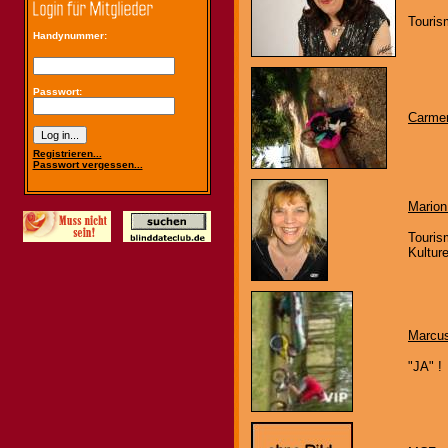
Touris
Handynummer:
Passwort:
Carm
Registrieren...
Passwort vergessen...
Mario
Touris
Kultur
Marcu
"JA" !