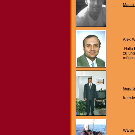
Marco
Alex W
Hallo 
zu unt
möglich
Gerd 
fremde
Walter 