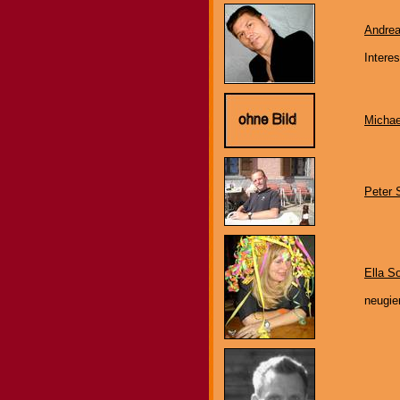
Andre
Interes
Michael 
Peter 
Ella S
neugie