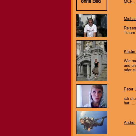
MCF
,
Micha
Reisen
Traum 
Kristi
Wie ma
und un
oder e
Peter 
ich st
hat.....
André