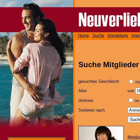
Home
Suche
Anmeldung
Imp
Suche Mitgliede
gesuchtes Geschlecht
mä
Alter
von
Umkreis
im 
Sortieren nach
Monika