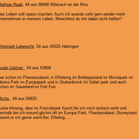
athias Raab
, 44 aus 88400 Biberach an der Riss
as Leben soll spass machen. Auch ich wuerde sehr gern wieder mehr
nternehmen in meinem Leben. Moechtest du mir dabei nicht helfen?
hristoph Leberecht
, 54 aus 45525 Hattingen
uido Gärtner
, 54 aus 53909
ar schon im Phantasialand, in Efteleing im Bobbejanland im Moviepark im
ansa Park im Europapark und in Stukenbrock im Safari park und auch
chon im Sauerland im Fort Fun.
Micha
, 49 aus 50825
eine Ahnung, aber im Freizeitpark fuuml;hle ich mich einfach wohl und
eshalb bin ich mouml;glichst oft im Europa Park, Phantasialand, Disneyland
auml;re ich gerne ouml;fter, Efteling,....