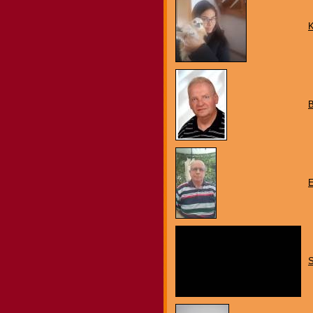
B
E
S