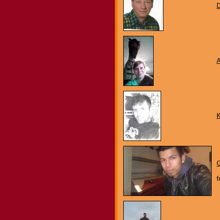
D
G
f