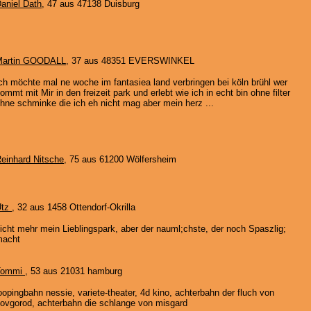
aniel Dath
, 47 aus 47138 Duisburg
Martin GOODALL
, 37 aus 48351 EVERSWINKEL
ch möchte mal ne woche im fantasiea land verbringen bei köln brühl wer
ommt mit Mir in den freizeit park und erlebt wie ich in echt bin ohne filter
hne schminke die ich eh nicht mag aber mein herz ...
einhard Nitsche
, 75 aus 61200 Wölfersheim
Utz
, 32 aus 1458 Ottendorf-Okrilla
icht mehr mein Lieblingspark, aber der nauml;chste, der noch Spaszlig;
macht
Tommi
, 53 aus 21031 hamburg
oopingbahn nessie, variete-theater, 4d kino, achterbahn der fluch von
ovgorod, achterbahn die schlange von misgard