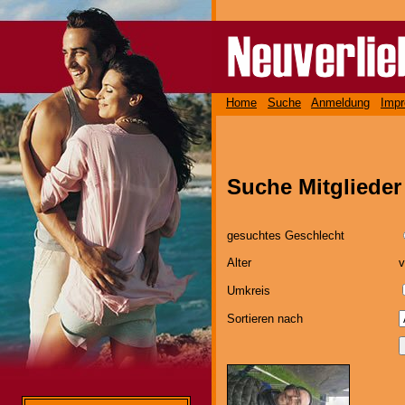
Home
Suche
Anmeldung
Imp
Suche Mitglieder
gesuchtes Geschlecht
Alter
Umkreis
Sortieren nach