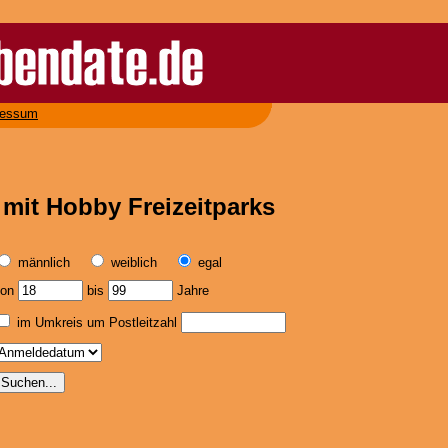
ressum
 mit Hobby Freizeitparks
männlich
weiblich
egal
von
bis
Jahre
im Umkreis um Postleitzahl