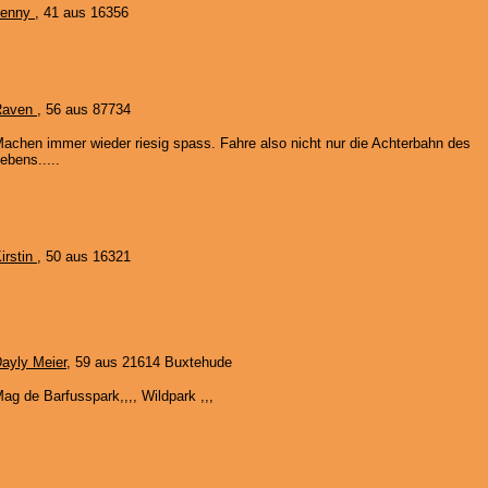
Jenny
, 41 aus 16356
Raven
, 56 aus 87734
achen immer wieder riesig spass. Fahre also nicht nur die Achterbahn des
ebens.....
irstin
, 50 aus 16321
ayly Meier
, 59 aus 21614 Buxtehude
ag de Barfusspark,,,, Wildpark ,,,