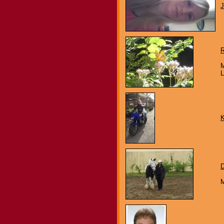
M
L
K
D
M