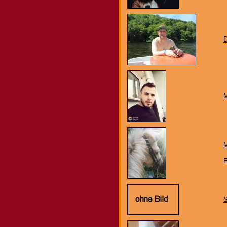
M
E
S