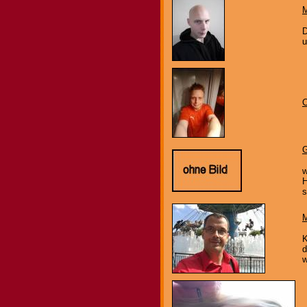
M
D
u
C
G
w
H
s
K
d
w