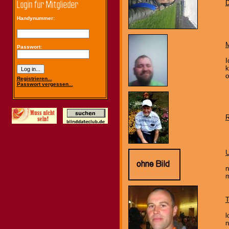
D
Handynummer:
Passwort:
I
k
o
Registrieren...
Passwort vergessen...
R
n
l
n