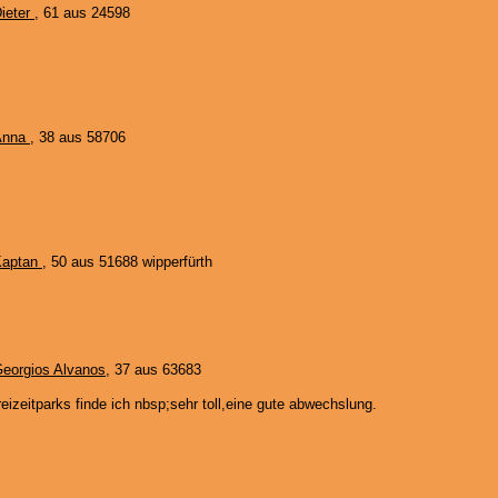
ieter
, 61 aus 24598
Anna
, 38 aus 58706
Kaptan
, 50 aus 51688 wipperfürth
eorgios Alvanos
, 37 aus 63683
reizeitparks finde ich nbsp;sehr toll,eine gute abwechslung.