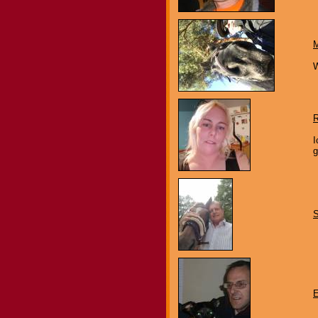
M
W
R
I
g
E