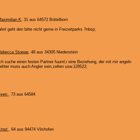
aximilian K
, 31 aus 64572 Büttelborn
ert geht den bitte nicht gerne in Freizeitparks ?nbsp;
ebecca Stoewe
, 48 aus 34305 Niedenstein
ch suche einen festen Partner fuuml;r eine Beziehung, der mit mir angeln
ehter muss auch Angler sein,zelten usw.128522;
Sven
, 73 aus 64584
rnst
, 64 aus 94474 Vilshofen