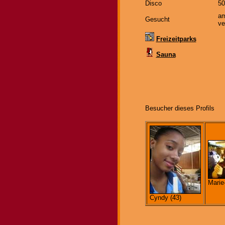
Disco
50
am
Gesucht
ve
Freizeitparks
Sauna
Besucher dieses Profils
Marie
Cyndy (43)