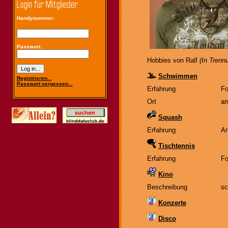
Handynummer:
Passwort:
Hobbies von Ralf
(In Trenn
Schwimmen
Registrieren...
Passwort vergessen...
Erfahrung
Fo
Ort
am
Squash
Erfahrung
An
Tischtennis
Erfahrung
Fo
Kino
Beschreibung
sc
Konzerte
Disco