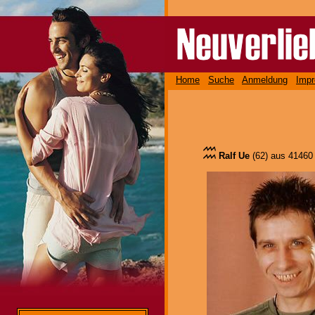
Home
Suche
Anmeldung
Imp
Ralf Ue
(62) aus 4146