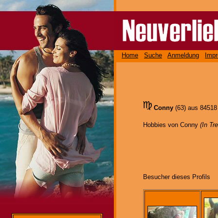
Home
Suche
Anmeldung
Imp
Conny
(63) aus 8451
Hobbies von Conny
(In Tr
Besucher dieses Profils