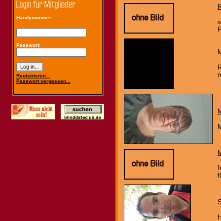
Handynummer:
s
P
Passwort:
M
R
n
Registrieren...
Passwort vergessen...
M
M
M
I
f
S
H