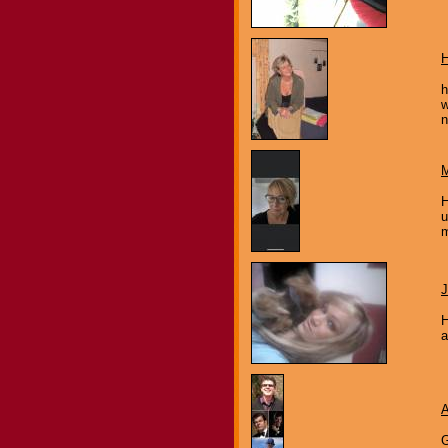
h
w
n
M
H
u
m
J
H
a
G