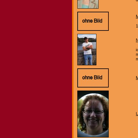
M
1
N
i
m
r
M
U