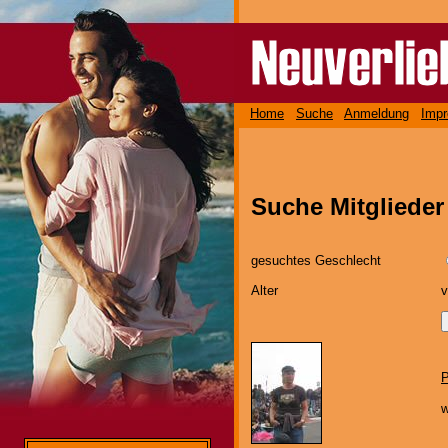
Home
Suche
Anmeldung
Imp
Suche Mitglieder
gesuchtes Geschlecht
Alter
P
w