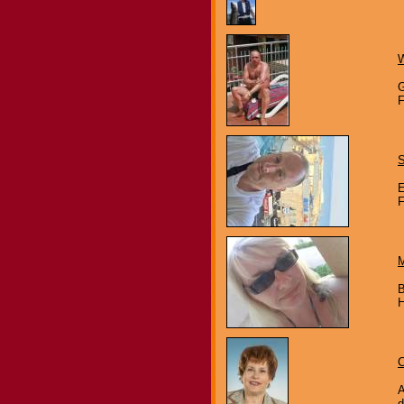
W
G
F
S
E
B
H
C
A
d