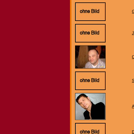
G
C
D