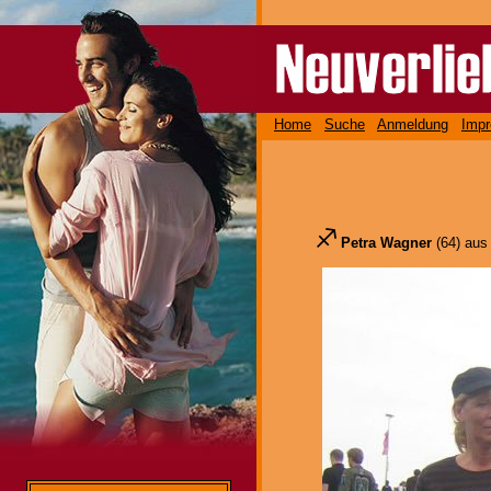
Home
Suche
Anmeldung
Imp
Petra Wagner
(64) aus