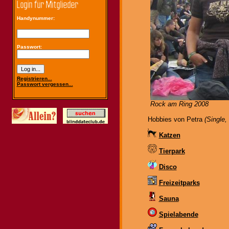
Handynummer:
Passwort:
Registrieren...
Passwort vergessen...
Rock am Ring 2008
Hobbies von Petra
(Single,
Katzen
Tierpark
Disco
Freizeitparks
Sauna
Spielabende